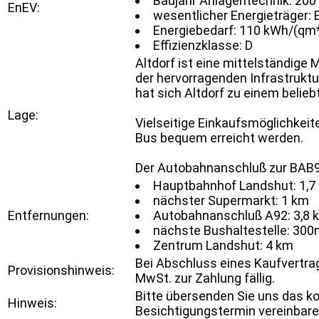
Baujahr Anlagentechnik: 200
EnEV:
wesentlicher Energieträger: 
Energiebedarf: 110 kWh/(qm
Effizienzklasse: D
Altdorf ist eine mittelständige
der hervorragenden Infrastrukt
hat sich Altdorf zu einem belie
Lage:
Vielseitige Einkaufsmöglichkeit
Bus bequem erreicht werden.
Der Autobahnanschluß zur BAB92
Hauptbahnhof Landshut: 1,7
nächster Supermarkt: 1 km
Entfernungen:
Autobahnanschluß A92: 3,8 
nächste Bushaltestelle: 300m
Zentrum Landshut: 4 km
Bei Abschluss eines Kaufvertrag
Provisionshinweis:
MwSt. zur Zahlung fällig.
Bitte übersenden Sie uns das ko
Hinweis:
Besichtigungstermin vereinbare