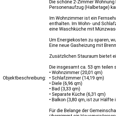
Die schöne 2-Zimmer Wohnung be
Personenaufzug (Halbetage) ka
Im Wohnzimmer ist ein Fernseha
enthalten. Im Wohn- und Schlaf
eine Waschküche mit Münzwasc
Um Energiekosten zu sparen, wu
Eine neue Gasheizung mit Brennw
Zusätzlichen Stauraum bietet ei
Die insgesamt ca. 53 qm teilen s
• Wohnzimmer (20,01 qm)
Objektbeschreibung:
• Schlafzimmer (14,19 qm)
• Diele (6,96 qm)
• Bad (3,33 qm)
• Separate Küche (6,31 qm)
• Balkon (3,80 qm, ist zur Hälft
Für die Belange der Gemeinscha
übernimmt ein Hausmeisterserv