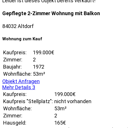
Leider ist dieses Objekt bereits verkauft!
Gepflegte 2-Zimmer Wohnung mit Balkon
84032 Altdorf
Wohnung zum Kauf
Kaufpreis:
199.000€
Zimmer:
2
Baujahr:
1972
Wohnfläche:
53m²
Objekt Anfragen
Mehr Details
3
Kaufpreis:
199.000€
Kaufpreis "Stellplatz":
nicht vorhanden
Wohnfläche:
53m²
Zimmer:
2
Hausgeld:
165€