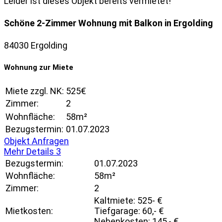
Leider ist dieses Objekt bereits vermietet!
Schöne 2-Zimmer Wohnung mit Balkon in Ergolding
84030 Ergolding
Wohnung zur Miete
Miete zzgl. NK:
525€
Zimmer:
2
Wohnfläche:
58m²
Bezugstermin:
01.07.2023
Objekt Anfragen
Mehr Details
3
Bezugstermin:
01.07.2023
Wohnfläche:
58m²
Zimmer:
2
Kaltmiete: 525- €
Mietkosten:
Tiefgarage: 60,- €
Nebenkosten: 145,- €