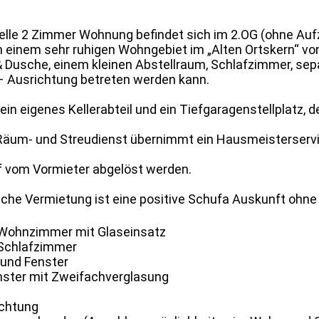
elle 2 Zimmer Wohnung befindet sich im 2.OG (ohne Aufz
 in einem sehr ruhigen Wohngebiet im „Alten Ortskern“ v
 Dusche, einem kleinen Abstellraum, Schlafzimmer, se
– Ausrichtung betreten werden kann.
n eigenes Kellerabteil und ein Tiefgaragenstellplatz, der
Räum- und Streudienst übernimmt ein Hausmeisterservice
f vom Vormieter abgelöst werden.
eiche Vermietung ist eine positive Schufa Auskunft ohn
Wohnzimmer mit Glaseinsatz
 Schlafzimmer
und Fenster
enster mit Zweifachverglasung
ichtung