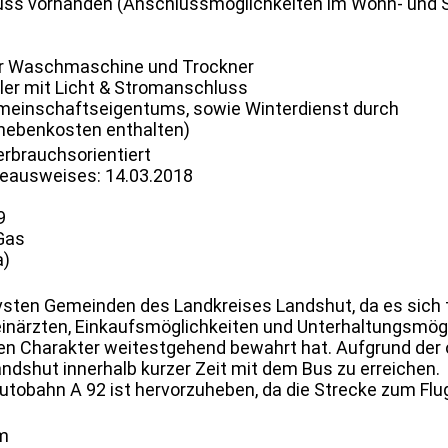
uss vorhanden (Anschlussmöglichkeiten im Wohn- und 
für Waschmaschine und Trockner
ler mit Licht & Stromanschluss
emeinschaftseigentums, sowie Winterdienst durch
tnebenkosten enthalten)
erbrauchsorientiert
ieausweises: 14.03.2018
9
 Gas
a)
ivsten Gemeinden des Landkreises Landshut, da es sich t
einärzten, Einkaufsmöglichkeiten und Unterhaltungsmögl
hen Charakter weitestgehend bewahrt hat. Aufgrund der 
ndshut innerhalb kurzer Zeit mit dem Bus zu erreichen.
Autobahn A 92 ist hervorzuheben, da die Strecke zum Fl
0m