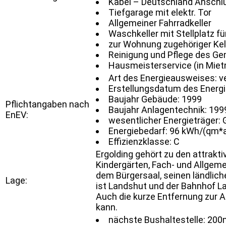
Kabel – Deutschland Anschl
Tiefgarage mit elektr. Tor
Allgemeiner Fahrradkeller
Waschkeller mit Stellplatz 
zur Wohnung zugehöriger Kel
Reinigung und Pflege des G
Hausmeisterservice (in Mie
Art des Energieausweises: v
Erstellungsdatum des Energ
Baujahr Gebäude: 1999
Pflichtangaben nach
Baujahr Anlagentechnik: 199
EnEV:
wesentlicher Energieträger:
Energiebedarf: 96 kWh/(qm*
Effizienzklasse: C
Ergolding gehört zu den attrakt
Kindergärten, Fach- und Allgem
dem Bürgersaal, seinen ländlic
Lage:
ist Landshut und der Bahnhof La
Auch die kurze Entfernung zur 
kann.
nächste Bushaltestelle: 20