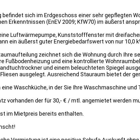
efindet sich im Erdgeschoss einer sehr gepflegten Wo
en Erkenntnissen (EnEV 2009; KfW70) im äußerst anspr
ine Luftwärmepumpe, Kunststofffenster mit dreifacher I
n ein äußerst guter Energiebedarfswert von nur 10,0 k
aumaufteilung zeichnet sich die Wohnung durch Ihre se
re Fußbodenheizung und eine kontrollierte Wohnraumbelü
Handtuchtrockner und einem beleuchteten Spiegel ausg
Fliesen ausgelegt. Ausreichend Stauraum bietet der ge
h eine Waschküche, in der Sie Ihre Waschmaschine und 
latz vorhanden der für 30,- € / mtl. angemietet werden m
st im Mietpreis bereits enthalten.
ünscht!
eiche Vermietung ist eine positive Schufa Auskunft ohn