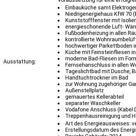
Einbauküche samt Elektrogerä
Niedrigenergiehaus KfW 70 
Kunststofffenster mit Isolie
energieschonende Luft- W
Fußbodenheizung in allen R
kontrollierte Wohnraumbelüf
hochwertiger Parkettboden i
Küche mit Feinsteinfliesen i
moderne Bad-Fliesen im For
Ausstattung:
Fernsehanschluss in allen 
Tageslichtbad mit Dusche,
Handtuchtrockner im Bad
zur Wohnung zugehöriger Gar
Außenstellplatz
gemauertes Kellerabteil
separater Waschkeller
Vodafone Anschluss (Kabel 
Treppenhausreinigung und H
Art des Energieausweises: v
Erstellungsdatum des Energ