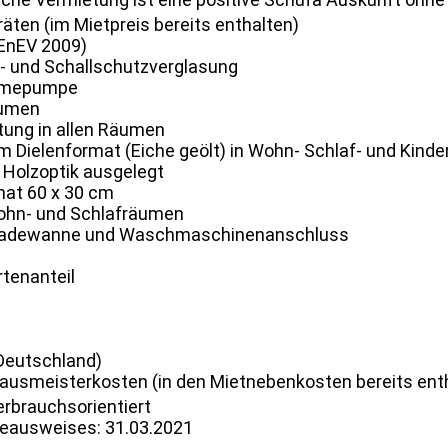
ten (im Mietpreis bereits enthalten)
(EnEV 2009)
r- und Schallschutzverglasung
ärmepumpe
äumen
tung in allen Räumen
m Dielenformat (Eiche geölt) in Wohn- Schlaf- und Kind
n Holzoptik ausgelegt
mat 60 x 30 cm
Wohn- und Schlafräumen
 Badewanne und Waschmaschinenanschluss
tenanteil
Deutschland)
ausmeisterkosten (in den Mietnebenkosten bereits ent
erbrauchsorientiert
ieausweises: 31.03.2021