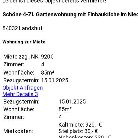
Leider ist dieses Objekt bereits vermietet!
Schöne 4-Zi. Gartenwohnung mit Einbauküche im Nie
84032 Landshut
Wohnung zur Miete
Miete zzgl. NK:
920€
Zimmer:
4
Wohnfläche:
85m²
Bezugstermin:
15.01.2025
Objekt Anfragen
Mehr Details
3
Bezugstermin:
15.01.2025
Wohnfläche:
85m²
Zimmer:
4
Kaltmiete: 920,- €
Mietkosten:
Stellplatz: 30,- €
Nebenkosten: 230,- €