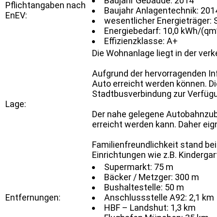
Baujahr Gebäude: 2014
Pflichtangaben nach
Baujahr Anlagentechnik: 201
EnEV:
wesentlicher Energieträger
Energiebedarf: 10,0 kWh/(qm
Effizienzklasse: A+
Die Wohnanlage liegt in der ve
Aufgrund der hervorragenden In
Auto erreicht werden können. Di
Stadtbusverbindung zur Verfügu
Lage:
Der nahe gelegene Autobahnzubr
erreicht werden kann. Daher eig
Familienfreundlichkeit stand bei
Einrichtungen wie z.B. Kinderga
Supermarkt: 75 m
Bäcker / Metzger: 300 m
Bushaltestelle: 50 m
Entfernungen:
Anschlussstelle A92: 2,1 km
HBF – Landshut: 1,3 km