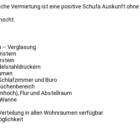
eiche Vermietung ist eine positive Schufa Auskunft ohn
nscht.
h – Verglasung
enstern
rstein
delstahldrückern
äumen
 Schlafzimmer und Büro
Küchenbereich
mhoch), Flur und Abstellraum
& Wanne
erteilung in allen Wohnräumen verfügbar
glichkeit