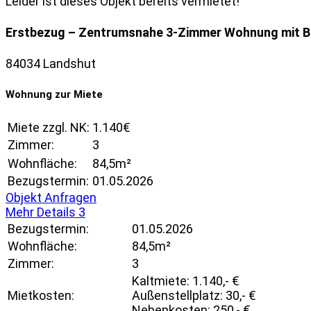
Leider ist dieses Objekt bereits vermietet!
Erstbezug – Zentrumsnahe 3-Zimmer Wohnung mit B
84034 Landshut
Wohnung zur Miete
Miete zzgl. NK:
1.140€
Zimmer:
3
Wohnfläche:
84,5m²
Bezugstermin:
01.05.2026
Objekt Anfragen
Mehr Details
3
Bezugstermin:
01.05.2026
Wohnfläche:
84,5m²
Zimmer:
3
Kaltmiete: 1.140,- €
Mietkosten:
Außenstellplatz: 30,- €
Nebenkosten: 250,- €