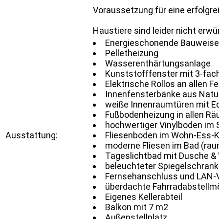
Voraussetzung für eine erfolgr
Haustiere sind leider nicht erwü
Energieschonende Bauweise
Pelletheizung
Wasserenthärtungsanlage
Kunststofffenster mit 3-fac
Elektrische Rollos an allen F
Innenfensterbänke aus Natu
weiße Innenraumtüren mit E
Fußbodenheizung in allen R
hochwertiger Vinylboden im
Ausstattung:
Fliesenboden im Wohn-Ess-
moderne Fliesen im Bad (rau
Tageslichtbad mit Dusche 
beleuchteter Spiegelschrank
Fernsehanschluss und LAN-V
überdachte Fahrradabstellmö
Eigenes Kellerabteil
Balkon mit 7 m2
Außenstellplatz