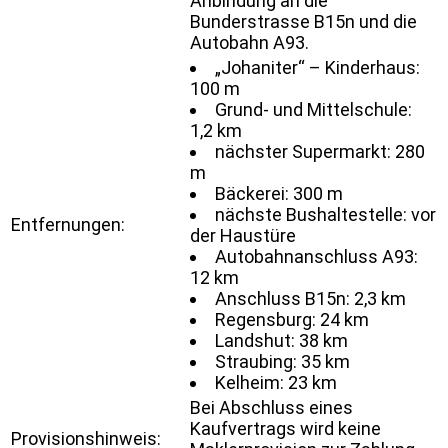
Anbindung an die
Bunderstrasse B15n und die
Autobahn A93.
„Johaniter“ – Kinderhaus:
100 m
Grund- und Mittelschule:
1,2 km
nächster Supermarkt: 280
m
Bäckerei: 300 m
nächste Bushaltestelle: vor
Entfernungen:
der Haustüre
Autobahnanschluss A93:
12 km
Anschluss B15n: 2,3 km
Regensburg: 24 km
Landshut: 38 km
Straubing: 35 km
Kelheim: 23 km
Bei Abschluss eines
Kaufvertrags wird keine
Provisionshinweis: