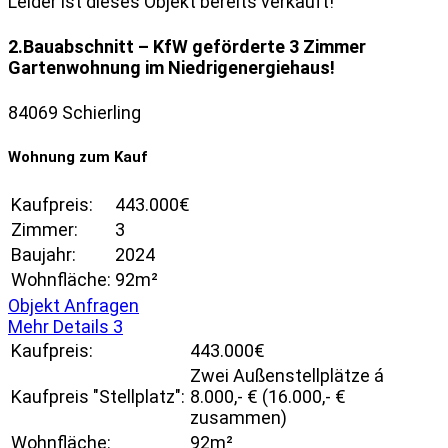
Leider ist dieses Objekt bereits verkauft!
2.Bauabschnitt – KfW geförderte 3 Zimmer
Gartenwohnung im Niedrigenergiehaus!
84069 Schierling
Wohnung zum Kauf
Kaufpreis:
443.000€
Zimmer:
3
Baujahr:
2024
Wohnfläche:
92m²
Objekt Anfragen
Mehr Details
3
Kaufpreis:
443.000€
Zwei Außenstellplätze á
Kaufpreis "Stellplatz":
8.000,- € (16.000,- €
zusammen)
Wohnfläche:
92m²